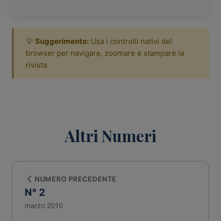
💡
Suggerimento:
Usa i controlli nativi del
browser per navigare, zoomare e stampare la
rivista.
Altri Numeri
NUMERO PRECEDENTE
N° 2
marzo 2010