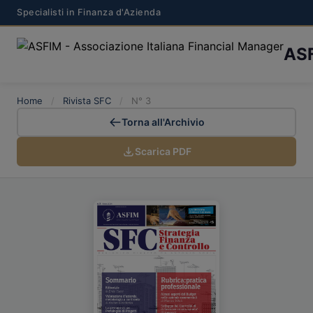
Specialisti in Finanza d'Azienda
AS
Home
/
Rivista SFC
/
N° 3
Torna all'Archivio
Scarica PDF