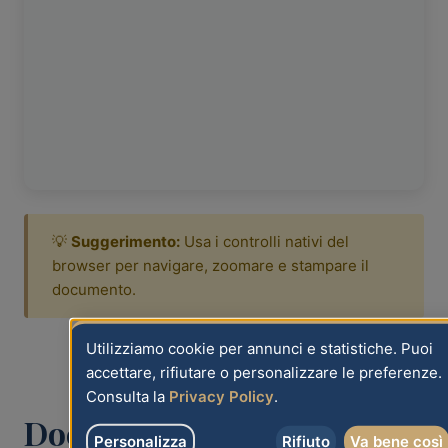
💡
Suggerimento:
Usa i controlli nativi del
browser per navigare, zoomare e stampare il
documento.
Utilizziamo cookie per annunci e statistiche. Puoi
accettare, rifiutare o personalizzare le preferenze.
Consulta la
Privacy Policy
.
Documenti Correlati
Personalizza
Rifiuto
Va bene così