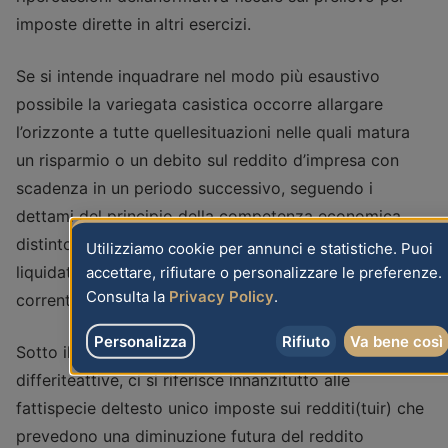
imposte dirette in altri esercizi.
Se si intende inquadrare nel modo più esaustivo
possibile la variegata casistica occorre allargare
l’orizzonte a tutte quellesituazioni nelle quali matura
un risparmio o un debito sul reddito d’impresa con
scadenza in un periodo successivo, seguendo i
dettami del principio della competenza economica,
distinto rispetto all’onere o alcredito tributario
Utilizziamo cookie per annunci e statistiche. Puoi
liquidato in dichiarazione, rappresentato dalle imposte
accettare, rifiutare o personalizzare le preferenze.
Consulta la
Privacy Policy
.
correnti.
Personalizza
Rifiuto
Va bene così
Sotto il primo profilo, relativo alleimposte anticipate o
differiteattive, ci si riferisce innanzitutto alle
fattispecie deltesto unico imposte sui redditi(tuir) che
prevedono una diminuzione futura del reddito