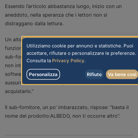
Essendo l’articolo abbastanza lungo, inizio con un
aneddoto, nella speranza che i lettori non si
distraggano dalla lettura.
Un alto marketing manager, sentendo declamare le
Utilizziamo cookie per annunci e statistiche. Puoi
funzionalità di un Nuovo Sistema Informativo da un
accettare, rifiutare o personalizzare le preferenze.
sub-fornitore, lo interruppe e chiese: “perdonami, a me
Consulta la
Privacy Policy
.
non interessa sapere come è fatto il tuo prodotto
software,mi bastano una o due parolineche io possa
Personalizza
Rifiuto
Va bene così
sussurrare ai miei clienti per convincerli ad
acquistarlo.”
Il sub-fornitore, un po’ imbarazzato, rispose: “basta il
nome del prodotto:ALBEDO, non ti occorre altro”.